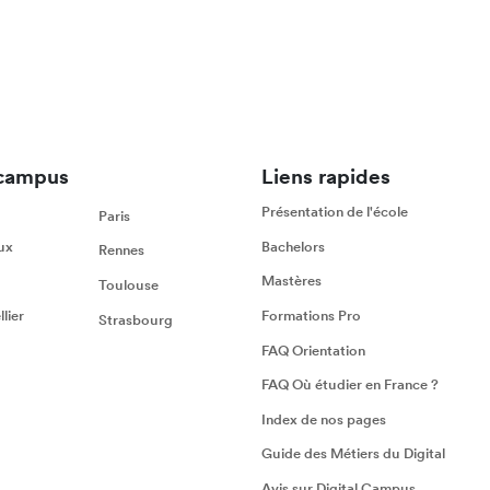
campus
Liens rapides
Présentation de l'école
Paris
ux
Bachelors
Rennes
Mastères
Toulouse
lier
Formations Pro
Strasbourg
FAQ Orientation
FAQ Où étudier en France ?
Index de nos pages
Guide des Métiers du Digital
Avis sur Digital Campus