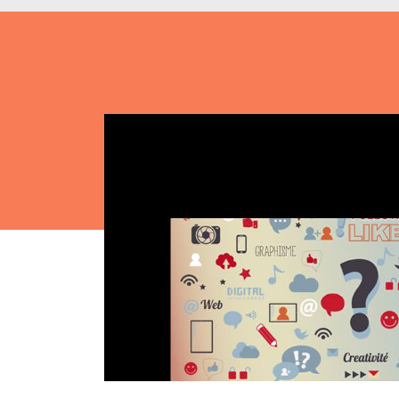
Nos 
Toulouse
Prép
Toutes les
Bran
formations
Data
Expe