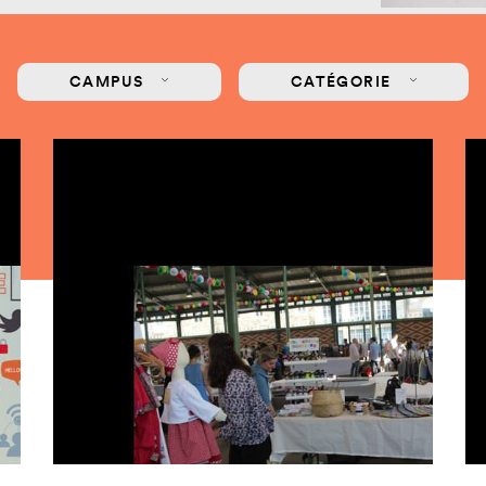
mastères
Nos mastères
Nos mas
a Mastère
Prépa mastère
Lead Pr
CAMPUS
CATÉGORIE
d Strategy
Direction Artistique
Tech Le
Digitale
Cybersé
 Customer
rience