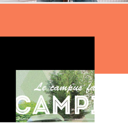
tères
Masterclass
oduct Design
Productivité augmentée
par L'IA
ad, IA &
curité
Création digitale avec l’IA