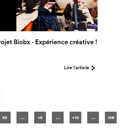
rojet Biobx - Expérience créative !
Lire l'article
…
…
…
93
+5
+10
108