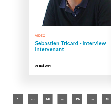
VIDÉO
Sebastien Tricard - Interview
Intervenant
05 mai 2014
Pages
…
…
…
1
-50
-25
-10