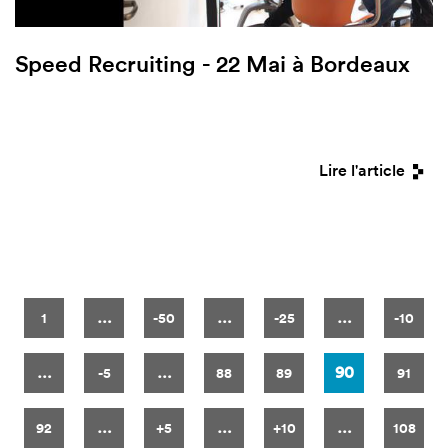
Speed Recruiting - 22 Mai à Bordeaux
Lire l'article
Pages
…
…
…
1
-50
-25
-10
…
…
90
-5
88
89
91
…
…
…
92
+5
+10
108