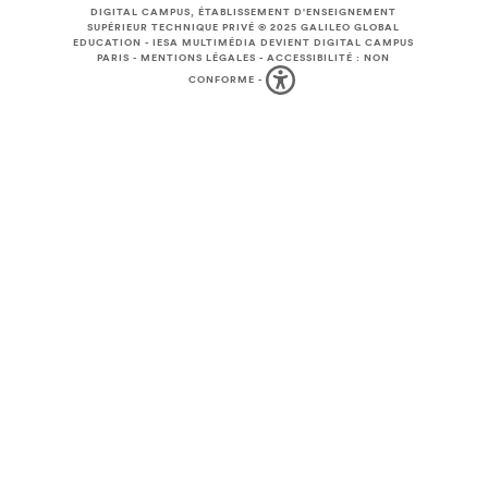
DIGITAL CAMPUS, ÉTABLISSEMENT D'ENSEIGNEMENT
SUPÉRIEUR TECHNIQUE PRIVÉ © 2025
GALILEO GLOBAL
EDUCATION
-
IESA MULTIMÉDIA DEVIENT DIGITAL CAMPUS
PARIS
-
MENTIONS LÉGALES
-
ACCESSIBILITÉ : NON
CONFORME
-