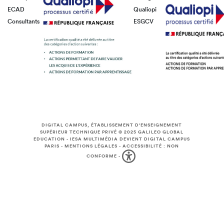
ECAD
Qualiopi
Consultants
ESGCV
DIGITAL CAMPUS, ÉTABLISSEMENT D'ENSEIGNEMENT
SUPÉRIEUR TECHNIQUE PRIVÉ © 2025
GALILEO GLOBAL
EDUCATION
-
IESA MULTIMÉDIA DEVIENT DIGITAL CAMPUS
PARIS
-
MENTIONS LÉGALES
-
ACCESSIBILITÉ : NON
CONFORME
-