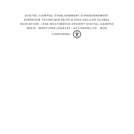
DIGITAL CAMPUS, ÉTABLISSEMENT D'ENSEIGNEMENT
SUPÉRIEUR TECHNIQUE PRIVÉ © 2025
GALILEO GLOBAL
EDUCATION
-
IESA MULTIMÉDIA DEVIENT DIGITAL CAMPUS
PARIS
-
MENTIONS LÉGALES
-
ACCESSIBILITÉ : NON
CONFORME
-