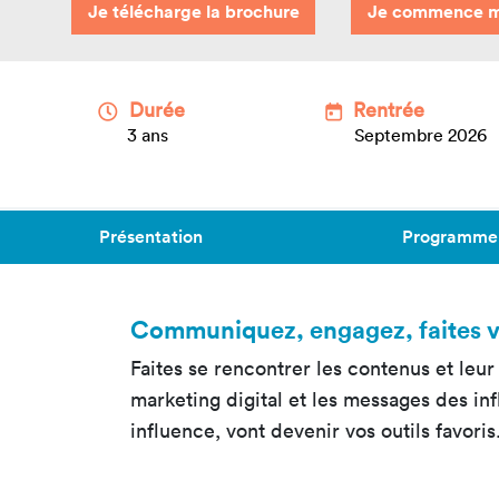
No
Je télécharge la brochure
Je commence mo
Toulouse
Pr
Toutes les
Br
formations
Durée
Rentrée
Da
3 ans
Septembre 2026
Ex
Présentation
Programme
Communiquez, engagez, faites 
Faites se rencontrer les contenus et leur p
marketing digital et les messages des i
influence, vont devenir vos outils favoris