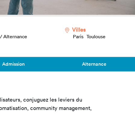
astères
Masterclass
Product Design
Productivité augmentée
par L'IA
Lead, IA &
Villes
sécurité
Création digitale avec l’IA
 / Alternance
Paris
Toulouse
Admission
Alternance
ilisateurs, conjuguez les leviers du
automatisation, community management,