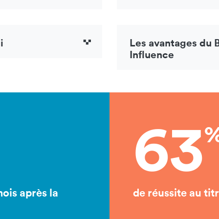
i
Les avantages du B
Influence
63
ois après la
de réussite au tit