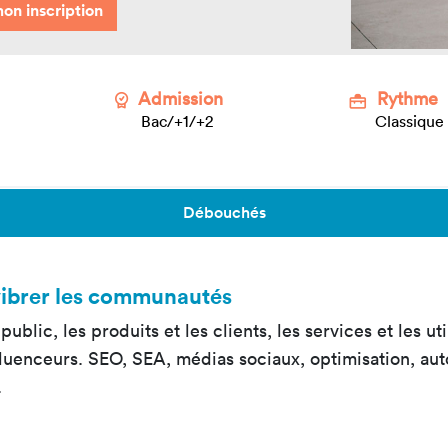
s mastères
Nos mastères
Nos m
n inscription
épa Mastère
Prépa mastère
Lead 
and Strategy
Direction Artistique
Tech 
Admission
Rythme
Digitale
Cyber
ta Customer
Bac/+1/+2
Classique
perience
Débouchés
vibrer les communautés
ublic, les produits et les clients, les services et les ut
nfluenceurs. SEO, SEA, médias sociaux, optimisation, 
.