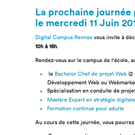
Nos 
La prochaine journée 
Toulouse
Prép
le mercredi 11 Juin 20
Toutes les
Bran
formations
Data
Digital Campus Rennes
vous invite à déc
Expe
10h à 16h
.
Rendez-vous sur le campus de l'école, a
le
Bachelor Chef de projet Web
(2 
Développement Web ou Webmarket
Spécialisation en conduite de proj
Mastère Expert en stratégie digitale
Formation continue pour adulte
Au cours de cette journée, vous pourrez