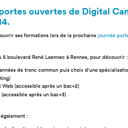
mastères
Nos mastères
Nos mas
portes ouvertes de Digital Ca
a Mastère
Prépa mastère
Lead Pr
14.
d Strategy
Direction Artistique
Tech Le
Digitale
Cybersé
 Customer
ouvrir ses formations lors de la prochaine
journée port
rience
u 5 boulevard René Laennec à Rennes, pour découvrir :
années de tronc commun puis choix d'une spécialisati
ing)
et Web (accessible après un bac+2)
(accessible après un bac+3)
 également :