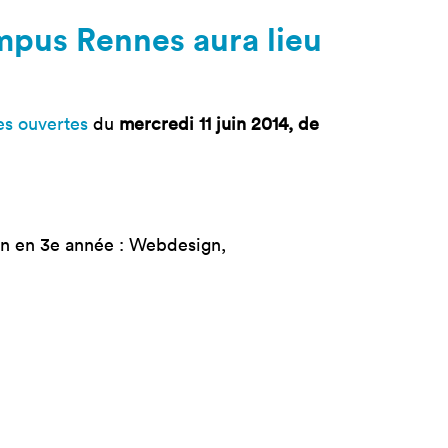
tères
Masterclass
mpus Rennes aura lieu
oduct Design
Productivité augmentée
par L'IA
ad, IA &
curité
Création digitale avec l’IA
es ouvertes
du
mercredi 11 juin 2014, de
on en 3e année : Webdesign,