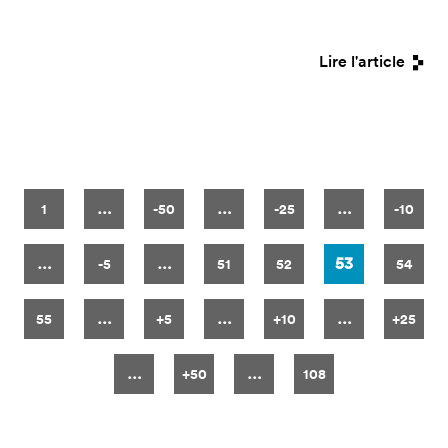
Lire l'article
Pages
…
…
…
1
-50
-25
-10
…
…
53
-5
51
52
54
…
…
…
55
+5
+10
+25
…
…
+50
108