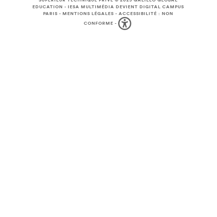
SUPÉRIEUR TECHNIQUE PRIVÉ © 2025
GALILEO GLOBAL
EDUCATION
-
IESA MULTIMÉDIA DEVIENT DIGITAL CAMPUS
PARIS
-
MENTIONS LÉGALES
-
ACCESSIBILITÉ : NON
CONFORME
-