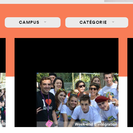
mastères
Nos mastères
Nos mas
a Mastère
Prépa mastère
Lead Pr
CAMPUS
CATÉGORIE
d Strategy
Direction Artistique
Tech Le
Digitale
Cybersé
 Customer
rience