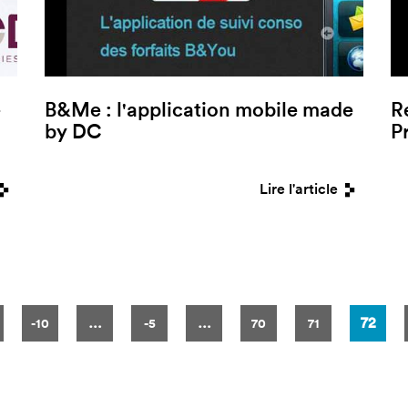
B&Me : l'application mobile made
R
by DC
P
Lire l'article
…
…
72
-10
-5
70
71