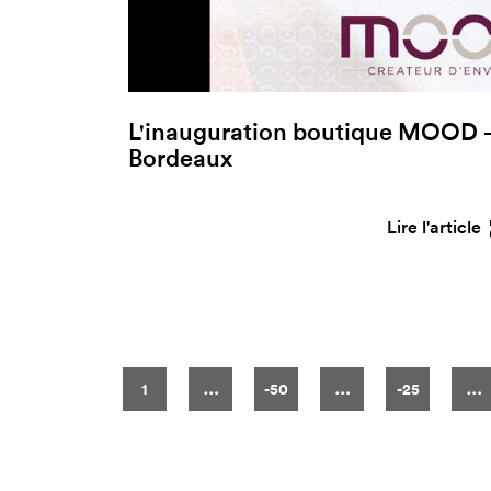
L'inauguration boutique MOOD -
Bordeaux
Lire l'article
Pages
…
…
…
1
-50
-25