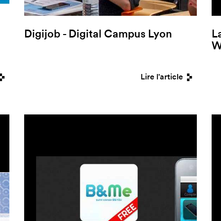
Digijob - Digital Campus Lyon
L
W
Lire l'article