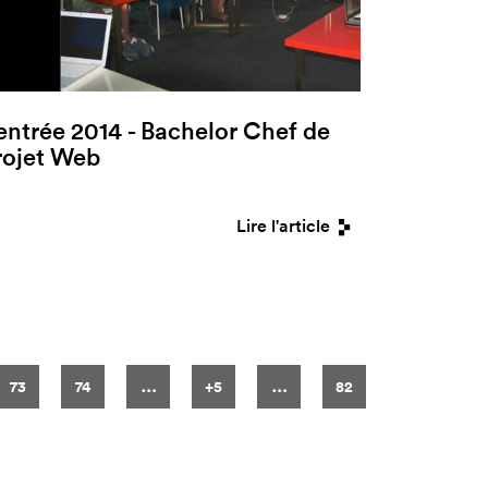
entrée 2014 - Bachelor Chef de
rojet Web
Lire l'article
…
…
73
74
+5
82