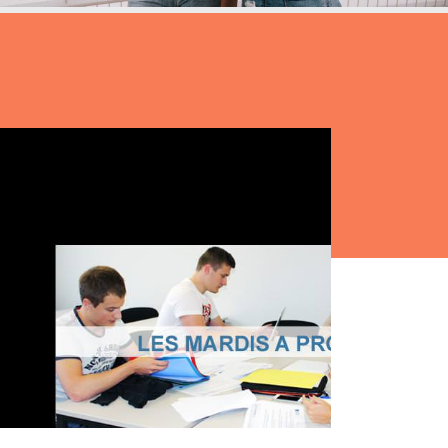
tères
Masterclass
oduct Design
Productivité augmentée
par L'IA
ad, IA &
curité
Création digitale avec l’IA