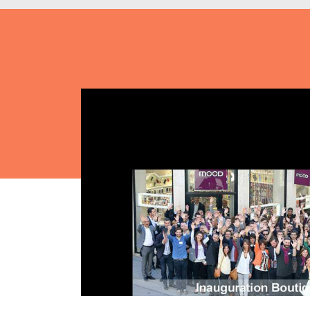
Nos 
Toulouse
Prép
Toutes les
Bran
formations
Data
Expe