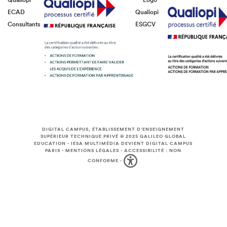
ECAD
Qualiopi
Consultants
ESGCV
DIGITAL CAMPUS, ÉTABLISSEMENT D'ENSEIGNEMENT
SUPÉRIEUR TECHNIQUE PRIVÉ © 2025
GALILEO GLOBAL
EDUCATION
-
IESA MULTIMÉDIA DEVIENT DIGITAL CAMPUS
PARIS
-
MENTIONS LÉGALES
-
ACCESSIBILITÉ : NON
CONFORME
-