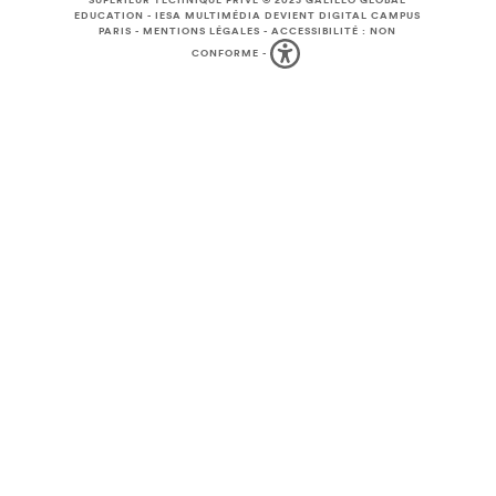
SUPÉRIEUR TECHNIQUE PRIVÉ © 2025
GALILEO GLOBAL
EDUCATION
-
IESA MULTIMÉDIA DEVIENT DIGITAL CAMPUS
PARIS
-
MENTIONS LÉGALES
-
ACCESSIBILITÉ : NON
CONFORME
-