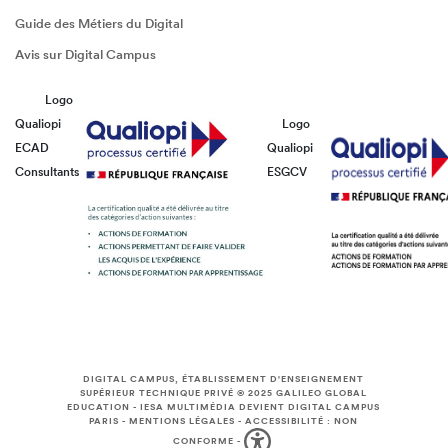
Guide des Métiers du Digital
Avis sur Digital Campus
Logo
Qualiopi
Logo
ECAD
Qualiopi
Consultants
ESGCV
DIGITAL CAMPUS, ÉTABLISSEMENT D'ENSEIGNEMENT
SUPÉRIEUR TECHNIQUE PRIVÉ © 2025
GALILEO GLOBAL
EDUCATION
-
IESA MULTIMÉDIA DEVIENT DIGITAL CAMPUS
PARIS
-
MENTIONS LÉGALES
-
ACCESSIBILITÉ : NON
CONFORME
-