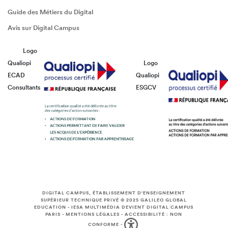
Guide des Métiers du Digital
Avis sur Digital Campus
Logo
Qualiopi
Logo
ECAD
Qualiopi
Consultants
ESGCV
DIGITAL CAMPUS, ÉTABLISSEMENT D'ENSEIGNEMENT
SUPÉRIEUR TECHNIQUE PRIVÉ © 2025
GALILEO GLOBAL
EDUCATION
-
IESA MULTIMÉDIA DEVIENT DIGITAL CAMPUS
PARIS
-
MENTIONS LÉGALES
-
ACCESSIBILITÉ : NON
CONFORME
-