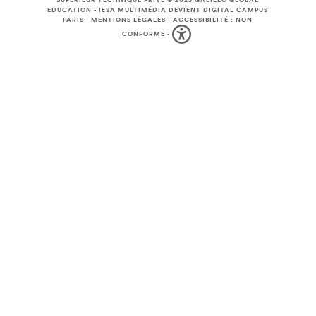
SUPÉRIEUR TECHNIQUE PRIVÉ © 2025
GALILEO GLOBAL
EDUCATION
-
IESA MULTIMÉDIA DEVIENT DIGITAL CAMPUS
PARIS
-
MENTIONS LÉGALES
-
ACCESSIBILITÉ : NON
CONFORME
-