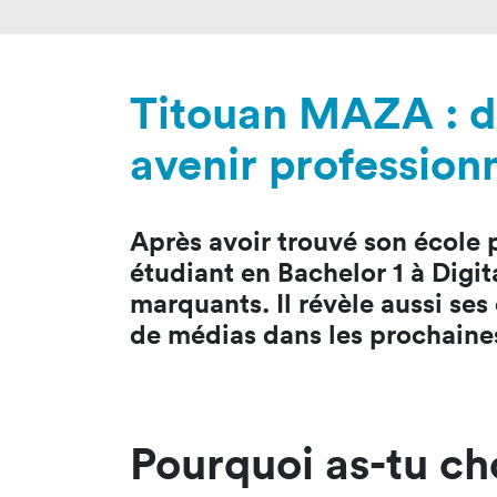
Nos 
Toulouse
Prép
Toutes les
Bran
Titouan MAZA : de
formations
Data
avenir profession
Expe
Après avoir trouvé son école 
étudiant en Bachelor 1 à Digi
marquants. Il révèle aussi ses
de médias dans les prochaine
Pourquoi as-tu ch