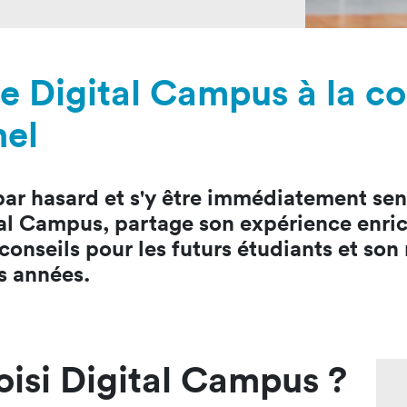
mastères
Nos mastères
Nos mas
a Mastère
Prépa mastère
Lead Pr
d Strategy
Direction Artistique
Tech Le
 Digital Campus à la co
Digitale
Cybersé
 Customer
nel
rience
par hasard et s'y être immédiatement sen
tal Campus, partage son expérience enric
 conseils pour les futurs étudiants et son
s années.
oisi Digital Campus ?