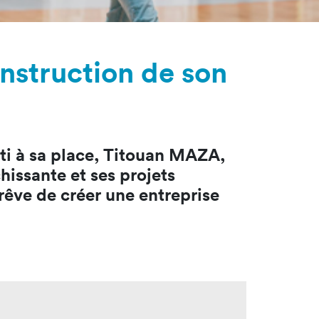
tères
Masterclass
oduct Design
Productivité augmentée
par L'IA
ad, IA &
nstruction de son
curité
Création digitale avec l’IA
ti à sa place, Titouan MAZA,
hissante et ses projets
 rêve de créer une entreprise