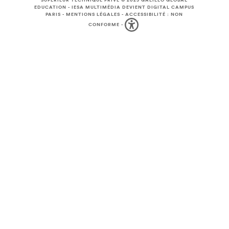
SUPÉRIEUR TECHNIQUE PRIVÉ © 2025
GALILEO GLOBAL
EDUCATION
-
IESA MULTIMÉDIA DEVIENT DIGITAL CAMPUS
PARIS
-
MENTIONS LÉGALES
-
ACCESSIBILITÉ : NON
CONFORME
-