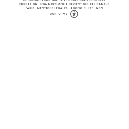
SUPÉRIEUR TECHNIQUE PRIVÉ © 2025
GALILEO GLOBAL
EDUCATION
-
IESA MULTIMÉDIA DEVIENT DIGITAL CAMPUS
PARIS
-
MENTIONS LÉGALES
-
ACCESSIBILITÉ : NON
CONFORME
-