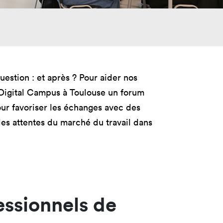
tères
Masterclass
oduct Design
Productivité augmentée
par L'IA
ad, IA &
curité
Création digitale avec l’IA
estion : et après ? Pour aider nos
 Digital Campus à Toulouse un forum
ur favoriser les échanges avec des
es attentes du marché du travail dans
essionnels de