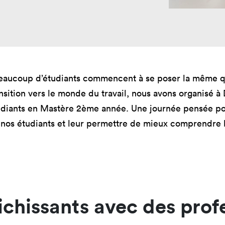
mastères
Nos mastères
Nos mas
a Mastère
Prépa mastère
Lead Pr
d Strategy
Direction Artistique
Tech Le
Digitale
Cybersé
 Customer
rience
 beaucoup d’étudiants commencent à se poser la même qu
nsition vers le monde du travail, nous avons organisé à
tudiants en Mastère 2ème année. Une journée pensée po
 nos étudiants et leur permettre de mieux comprendre l
chissants avec des prof