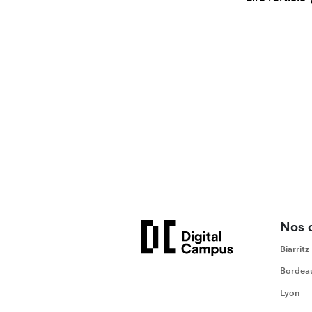
Nos 
Biarritz
Bordea
Lyon