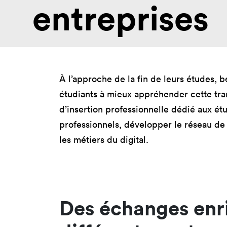
entreprises
Nos 
Toulouse
Prép
Toutes les
Bran
formations
Data
Expe
À l’approche de la fin de leurs études,
étudiants à mieux appréhender cette tra
d’insertion professionnelle dédié aux é
professionnels, développer le réseau de
les métiers du digital.
Des échanges enri