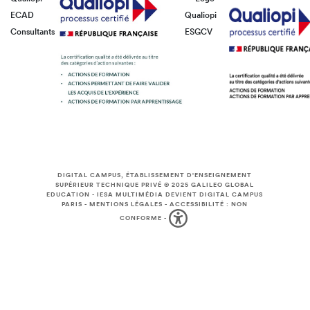
ECAD
Qualiopi
Consultants
ESGCV
DIGITAL CAMPUS, ÉTABLISSEMENT D'ENSEIGNEMENT
SUPÉRIEUR TECHNIQUE PRIVÉ © 2025
GALILEO GLOBAL
EDUCATION
-
IESA MULTIMÉDIA DEVIENT DIGITAL CAMPUS
PARIS
-
MENTIONS LÉGALES
-
ACCESSIBILITÉ : NON
CONFORME
-