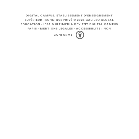
DIGITAL CAMPUS, ÉTABLISSEMENT D'ENSEIGNEMENT
SUPÉRIEUR TECHNIQUE PRIVÉ © 2025
GALILEO GLOBAL
EDUCATION
-
IESA MULTIMÉDIA DEVIENT DIGITAL CAMPUS
PARIS
-
MENTIONS LÉGALES
-
ACCESSIBILITÉ : NON
CONFORME
-