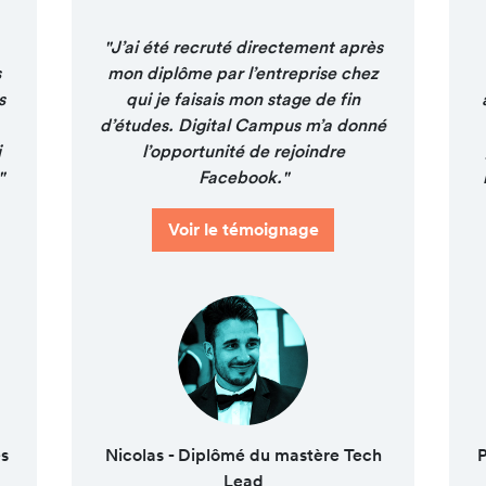
"J’ai été recruté directement après
s
mon diplôme par l’entreprise chez
s
qui je faisais mon stage de fin
d’études. Digital Campus m’a donné
i
l’opportunité de rejoindre
"
Facebook."
Voir le témoignage
ès
Nicolas - Diplômé du mastère Tech
P
Lead