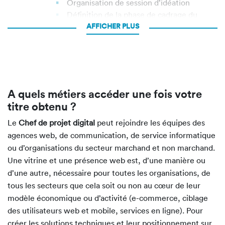
Organisation de session d’idéation
Définition de la phase de cadrage du
AFFICHER
PLUS
projet
Conception et production du projet digital
Formalisation du cahier des charges de la
production de la solution
Élaboration des persona et des parcours
utilisateurs
A quels métiers accéder une fois votre
Conception d’un parcours transactionnel
titre obtenu ?
Réalisation des maquettes fonctionnelles
Le
Chef de projet digital
peut rejoindre les équipes des
Déploiement d’une stratégie marketing digital
agences web, de communication, de service informatique
Définition de la stratégie de marketing
digital
ou d’organisations du secteur marchand et non marchand.
Pilotage des campagnes publicitaires
Une vitrine et une présence web est, d’une manière ou
digitales
d’une autre, nécessaire pour toutes les organisations, de
Mesure de la performance du marketing
tous les secteurs que cela soit ou non au cœur de leur
digital
modèle économique ou d’activité (e-commerce, ciblage
Pilotage du projet digital
des utilisateurs web et mobile, services en ligne). Pour
Définition du processus de pilotage du
créer les solutions techniques et leur positionnement sur