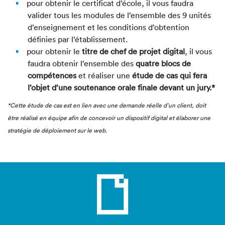
pour obtenir le certificat d’école, il vous faudra
valider tous les modules de l’ensemble des 9 unités
Compétences attestées :
d’enseignement et les conditions d’obtention
Mener une veille constante sur les évolutions,
définies par l’établissement.
les tendances du marché et les bonnes
pour obtenir le
titre de chef de projet digital
, il vous
pratiques du secteur digital
faudra obtenir l’ensemble des
quatre blocs de
Analyser les besoins du client
compétences
et réaliser une
étude de cas qui fera
Organiser des sessions d’idéation
l’objet d’une soutenance orale finale devant un jury.*
Cadrer le périmètre du projet
Définir le cahier des charges du projet digital
*Cette étude de cas est en lien avec une demande réelle d’un client, doit
Définir les persona et les parcours utilisateurs
être réalisé en équipe afin de concevoir un dispositif digital et élaborer une
Créer un parcours transactionnel
stratégie de déploiement sur le web.
Concevoir l’aspect fonctionnel et éditorial d’un
site
Réaliser un diagnostic de la présence digitale
de l’entreprise
Elaborer une stratégie marketing digitale
globale
Piloter l’ensemble des campagnes publicitaires