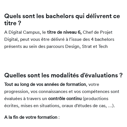
Conception d’un calendrier éditorial
Mise en place de partenariats avec des
Quels sont les bachelors qui délivrent ce
influenceurs
titre ?
Coordination ou production de contenu digital
A Digital Campus, le
titre de niveau 6,
Chef de Projet
Gestion d’une communauté sur les réseaux
Digital, peut vous être délivré à l’issue des 4 bachelors
sociaux
présents au sein des parcours Design, Strat et Tech
Développement d’interface de produit (UX/UI)
Définition des spécifications de développement
produit en collaboration avec les équipes
support
Quelles sont les modalités d’évaluations ?
Développement de l’expérience utilisateur
Définition et mise en œuvre d’une stratégie e-
Tout au long de vos années de formation
, votre
commerce
progression, vos connaissances et vos compétences sont
Définition de la stratégie de vente e-commerce
évaluées à travers un
contrôle continu
(productions
Gestion des plateformes e-commerce
écrites, mises en situations, oraux d’études de cas, …).
Optimisation de la performance des
plateformes e-commerce
A la fin de votre formation
: