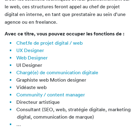
projet
le web, ces structures feront appel au chef de projet
Supervision et coordination d’une équipe
digital en interne, en tant que prestataire au sein d’une
pluridisciplinaire
agence ou en freelance.
Amélioration continue et clôture d’un
Avec ce titre, vous pouvez occuper les fonctions de :
projet digital
Gestion de la performance et de la conformité
Chef.fe de projet digital / web
de la solution digitale
UX Designer
Conformité de la réalisation de la solution
Web Designer
digitale
UI Designer
Recueil et analyse de données d’efficacité
Chargé(e) de communication digitale
clés
Graphiste web Motion designer
Maintien d’une solution digitale pérenne
Vidéaste web
et évolutive
Community / content manager
Directeur artistique
Consultant (SEO, web, stratégie digitale, marketing
digital, communication de marque)
Selon la spécialisation choisie :
…
Développement d’une stratégie de communication
digitale