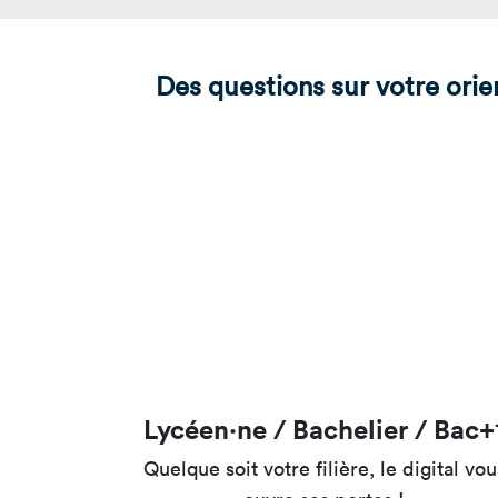
Nos 
Toulouse
Prép
Toutes les
Des questions sur votre orie
Bran
formations
Data
Expe
Lycéen·ne / Bachelier / Bac+
Quelque soit votre filière, le digital vou