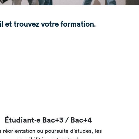
tères
Masterclass
oduct Design
Productivité augmentée
par L'IA
il et trouvez votre formation.
ad, IA &
curité
Création digitale avec l’IA
Étudiant·e Bac+3 / Bac+4
 réorientation ou poursuite d’études, les