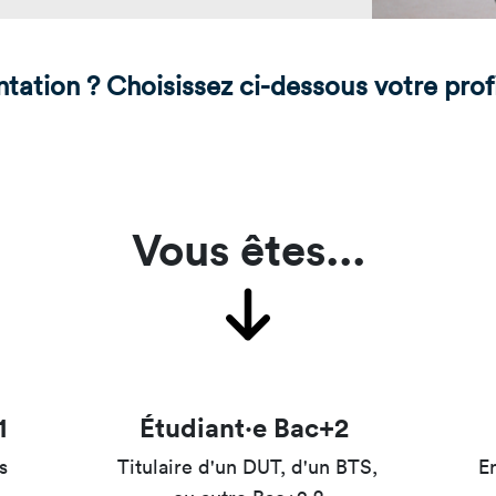
mastères
Nos mastères
Nos mas
a Mastère
Prépa mastère
Lead Pr
ntation ?
Choisissez ci-dessous votre prof
d Strategy
Direction Artistique
Tech Le
Digitale
Cybersé
 Customer
rience
Vous êtes...
1
Étudiant·e Bac+2
s
Titulaire d'un DUT, d'un BTS,
En