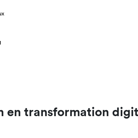
ux
g
 en transformation digi