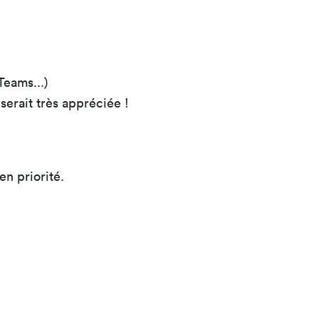
Teams...)
erait très appréciée !
n priorité.