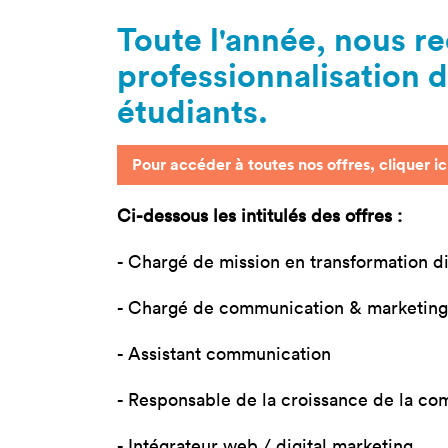
Nos 
Toute l'année, nous re
Toulouse
Prép
professionnalisation d
Toutes les
Bran
formations
étudiants.
Data
Expe
Pour accéder à toutes nos offres, cliquer ic
Ci-dessous les intitulés des offres :
- Chargé de mission en transformation d
- Chargé de communication & marketing
- Assistant communication
- Responsable de la croissance de la c
- Intégrateur web / digital marketing