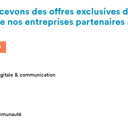
mastères
Nos mastères
Nos mas
cevons des offres exclusives 
a Mastère
Prépa mastère
Lead Pr
e nos entreprises partenaires 
d Strategy
Direction Artistique
Tech Le
Digitale
Cybersé
 Customer
rience
i
igitale & communication
ommunauté