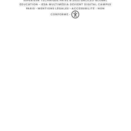
SUPÉRIEUR TECHNIQUE PRIVÉ © 2025
GALILEO GLOBAL
EDUCATION
-
IESA MULTIMÉDIA DEVIENT DIGITAL CAMPUS
PARIS
-
MENTIONS LÉGALES
-
ACCESSIBILITÉ : NON
CONFORME
-