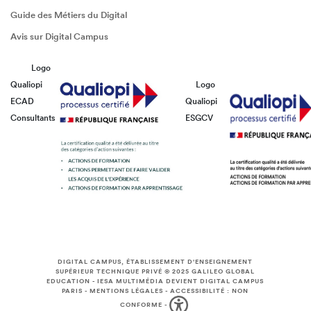
Guide des Métiers du Digital
Avis sur Digital Campus
Logo
Qualiopi
Logo
ECAD
Qualiopi
Consultants
ESGCV
DIGITAL CAMPUS, ÉTABLISSEMENT D'ENSEIGNEMENT
SUPÉRIEUR TECHNIQUE PRIVÉ © 2025
GALILEO GLOBAL
EDUCATION
-
IESA MULTIMÉDIA DEVIENT DIGITAL CAMPUS
PARIS
-
MENTIONS LÉGALES
-
ACCESSIBILITÉ : NON
CONFORME
-