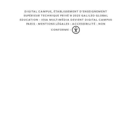
DIGITAL CAMPUS, ÉTABLISSEMENT D'ENSEIGNEMENT
SUPÉRIEUR TECHNIQUE PRIVÉ © 2025
GALILEO GLOBAL
EDUCATION
-
IESA MULTIMÉDIA DEVIENT DIGITAL CAMPUS
PARIS
-
MENTIONS LÉGALES
-
ACCESSIBILITÉ : NON
CONFORME
-