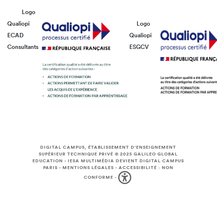
Logo
Qualiopi
Logo
ECAD
Qualiopi
Consultants
ESGCV
DIGITAL CAMPUS, ÉTABLISSEMENT D'ENSEIGNEMENT
SUPÉRIEUR TECHNIQUE PRIVÉ © 2025
GALILEO GLOBAL
EDUCATION
-
IESA MULTIMÉDIA DEVIENT DIGITAL CAMPUS
PARIS
-
MENTIONS LÉGALES
-
ACCESSIBILITÉ : NON
CONFORME
-