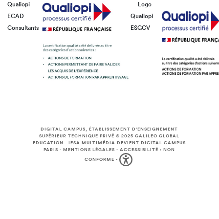
Qualiopi
Logo
ECAD
Qualiopi
Consultants
ESGCV
DIGITAL CAMPUS, ÉTABLISSEMENT D'ENSEIGNEMENT
SUPÉRIEUR TECHNIQUE PRIVÉ © 2025
GALILEO GLOBAL
EDUCATION
-
IESA MULTIMÉDIA DEVIENT DIGITAL CAMPUS
PARIS
-
MENTIONS LÉGALES
-
ACCESSIBILITÉ : NON
CONFORME
-