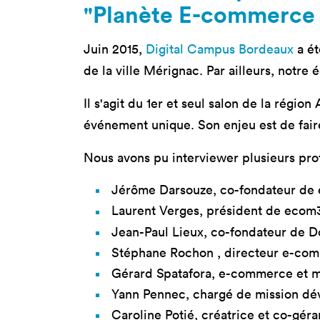
Nos 
"Planète E-commerce 
Toulouse
Prép
Juin 2015,
Digital Campus Bordeaux
a ét
Toutes les
Bran
formations
de la ville Mérignac. Par ailleurs, notre 
Data
Expe
Il s'agit du 1er et seul salon de la régi
événement unique. Son enjeu est de faire
Nous avons pu interviewer plusieurs pro
Jérôme Darsouze, co-fondateur de e
Laurent Verges, président de ecom
Jean-Paul Lieux, co-fondateur de Do
Stéphane Rochon , directeur e-co
Gérard Spatafora, e-commerce et m
Yann Pennec, chargé de mission dé
Caroline Potié, créatrice et co-gé