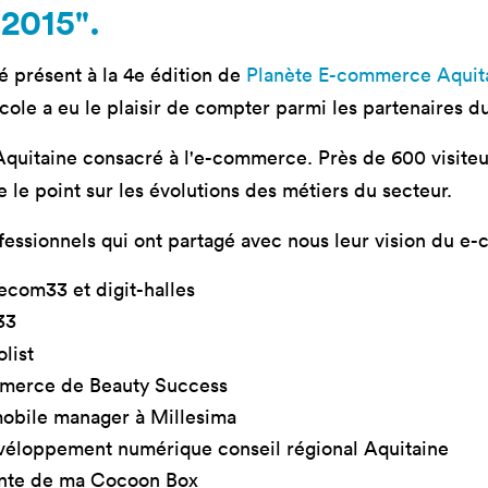
mastères
Nos mastères
Nos mas
2015".
a Mastère
Prépa mastère
Lead Pr
é présent à la 4e édition de
Planète E-commerce Aquit
d Strategy
Direction Artistique
Tech Le
école a eu le plaisir de compter parmi les partenaires du
Digitale
Cybersé
 Customer
rience
on Aquitaine consacré à l'e-commerce. Près de 600 visiteu
 le point sur les évolutions des métiers du secteur.
fessionnels qui ont partagé avec nous leur vision du e
com33 et digit-halles
33
list
mmerce de Beauty Success
obile manager à Millesima
véloppement numérique conseil régional Aquitaine
rante de ma Cocoon Box