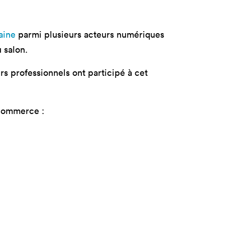
tères
Masterclass
oduct Design
Productivité augmentée
par L'IA
aine
parmi plusieurs acteurs numériques
ad, IA &
 salon.
curité
Création digitale avec l’IA
rs professionnels ont participé à cet
-commerce :