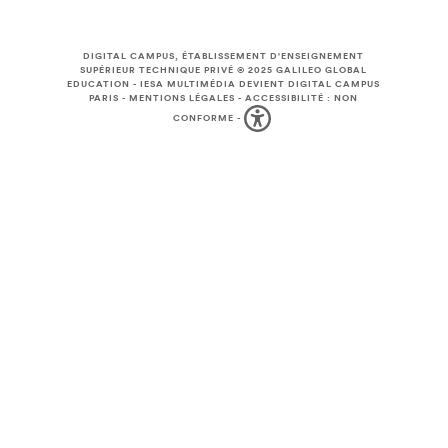
DIGITAL CAMPUS, ÉTABLISSEMENT D'ENSEIGNEMENT
SUPÉRIEUR TECHNIQUE PRIVÉ © 2025
GALILEO GLOBAL
EDUCATION
-
IESA MULTIMÉDIA DEVIENT DIGITAL CAMPUS
PARIS
-
MENTIONS LÉGALES
-
ACCESSIBILITÉ : NON
CONFORME
-