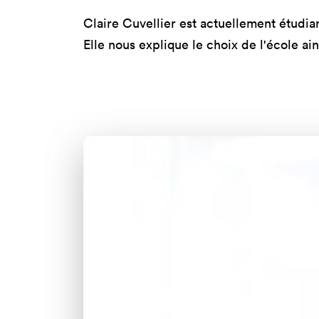
Nos 
Claire Cuvellier est actuellement étudi
Toulouse
Prép
Elle nous explique le choix de l'école a
Toutes les
Bran
formations
Data
Expe