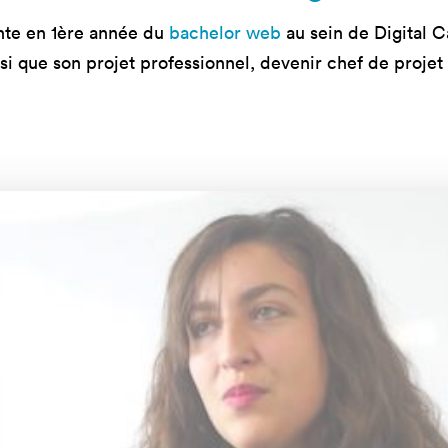
mastères
Nos mastères
Nos mas
ante en 1ère année du
bachelor web
au sein de Digital C
a Mastère
Prépa mastère
Lead Pr
insi que son projet professionnel, devenir chef de proje
d Strategy
Direction Artistique
Tech Le
Digitale
Cybersé
 Customer
rience