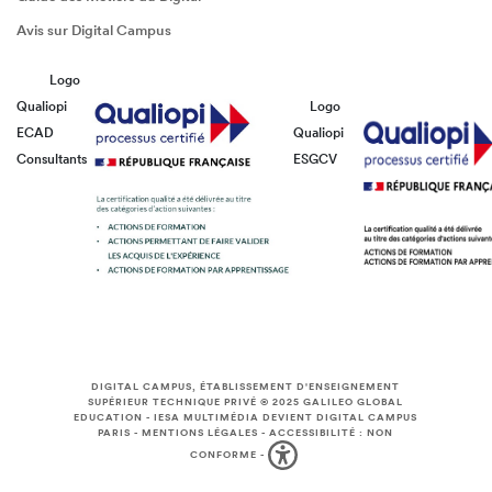
Avis sur Digital Campus
Logo
Qualiopi
Logo
ECAD
Qualiopi
Consultants
ESGCV
DIGITAL CAMPUS, ÉTABLISSEMENT D'ENSEIGNEMENT
SUPÉRIEUR TECHNIQUE PRIVÉ © 2025
GALILEO GLOBAL
EDUCATION
-
IESA MULTIMÉDIA DEVIENT DIGITAL CAMPUS
PARIS
-
MENTIONS LÉGALES
-
ACCESSIBILITÉ : NON
CONFORME
-