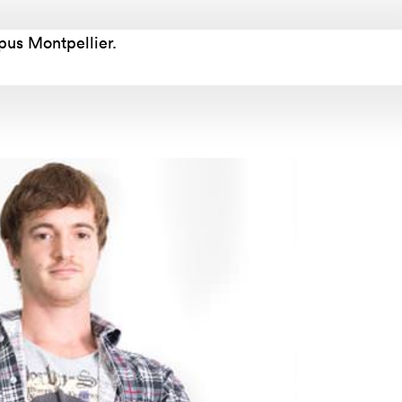
tères
Masterclass
oduct Design
Productivité augmentée
pus Montpellier.
par L'IA
ad, IA &
curité
Création digitale avec l’IA