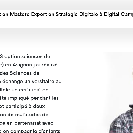
mastères
Nos mastères
Nos mas
a Mastère
Prépa mastère
Lead Pr
en Mastère Expert en Stratégie Digitale à Digital Cam
d Strategy
Direction Artistique
Tech Le
Digitale
Cybersé
 Customer
rience
 S option sciences de
) en Avignon j’ai réalisé
é des Sciences de
n échange universitaire au
lèle un certificat en
été impliqué pendant les
et participé à deux
tion de multitudes de
ce en partenariat avec
c en compagnie d’enfants