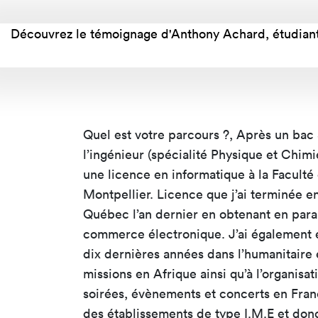
Nos 
Toulouse
Prép
Découvrez le témoignage d'Anthony Achard, étudiant 
Toutes les
Bran
formations
Data
Expe
Quel est votre parcours ?, Après un bac
l’ingénieur (spécialité Physique et Chimie
une licence en informatique à la Facult
Montpellier. Licence que j’ai terminée e
Québec l’an dernier en obtenant en paral
commerce électronique. J’ai également 
dix dernières années dans l’humanitaire 
missions en Afrique ainsi qu’à l’organisa
soirées, évènements et concerts en Fran
des établissements de type I.M.E et don