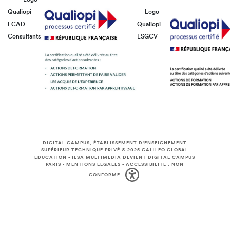
Qualiopi
Logo
ECAD
Qualiopi
Consultants
ESGCV
DIGITAL CAMPUS, ÉTABLISSEMENT D'ENSEIGNEMENT
SUPÉRIEUR TECHNIQUE PRIVÉ © 2025
GALILEO GLOBAL
EDUCATION
-
IESA MULTIMÉDIA DEVIENT DIGITAL CAMPUS
PARIS
-
MENTIONS LÉGALES
-
ACCESSIBILITÉ : NON
CONFORME
-