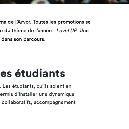
tères
Masterclass
oduct Design
Productivité augmentée
par L'IA
ma de l’Arvor. Toutes les promotions se
ad, IA &
curité
Création digitale avec l’IA
ne du thème de l’année :
Level UP
. Une
s dans son parcours.
es étudiants
Les étudiants, qu’ils soient en
ermis d’installer une dynamique
ts collaboratifs, accompagnement