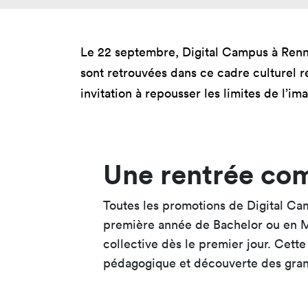
Nos 
Toulouse
Prép
Toutes les
Le 22 septembre, Digital Campus à Rennes
Bran
formations
sont retrouvées dans ce cadre culturel r
Data
invitation à repousser les limites de l’i
Expe
Une rentrée com
Toutes les promotions de Digital Cam
première année de Bachelor ou en M
collective dès le premier jour. Cett
pédagogique et découverte des gran