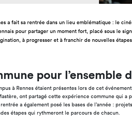
mastères
Nos mastères
Nos mas
a Mastère
Prépa mastère
Lead Pr
 a fait sa rentrée dans un lieu emblématique : le ciné
d Strategy
Direction Artistique
Tech Le
Digitale
Cybersé
ennais pour partager un moment fort, placé sous le sig
 Customer
magination, à progresser et à franchir de nouvelles étape
rience
mune pour l’ensemble d
pus à Rennes étaient présentes lors de cet événement. 
astère, ont partagé cette expérience commune qui a p
e rentrée a également posé les bases de l’année : proje
des étapes qui rythmeront le parcours de chacun.