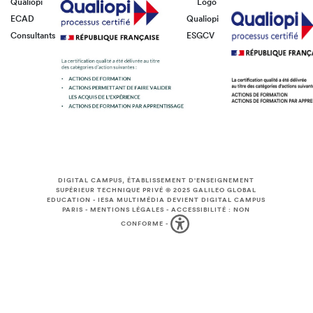
Qualiopi
Logo
ECAD
Qualiopi
Consultants
ESGCV
DIGITAL CAMPUS, ÉTABLISSEMENT D'ENSEIGNEMENT
SUPÉRIEUR TECHNIQUE PRIVÉ © 2025
GALILEO GLOBAL
EDUCATION
-
IESA MULTIMÉDIA DEVIENT DIGITAL CAMPUS
PARIS
-
MENTIONS LÉGALES
-
ACCESSIBILITÉ : NON
CONFORME
-