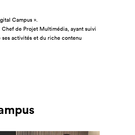
tères
Masterclass
oduct Design
Productivité augmentée
par L'IA
igital Campus ».
ad, IA &
se Chef de Projet Multimédia, ayant suivi
curité
Création digitale avec l’IA
 ses activités et du riche contenu
 Campus