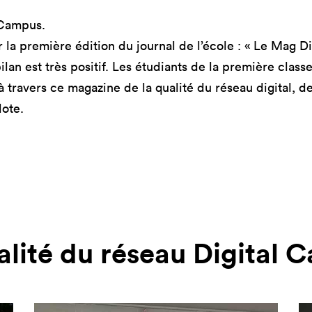
mastères
Nos mastères
Nos mas
 Campus.
a Mastère
Prépa mastère
Lead Pr
la première édition du journal de l’école : « Le Mag D
d Strategy
Direction Artistique
Tech Le
ilan est très positif. Les étudiants de la première clas
Digitale
Cybersé
 Customer
travers ce magazine de la qualité du réseau digital, de
rience
lote.
alité du réseau Digital