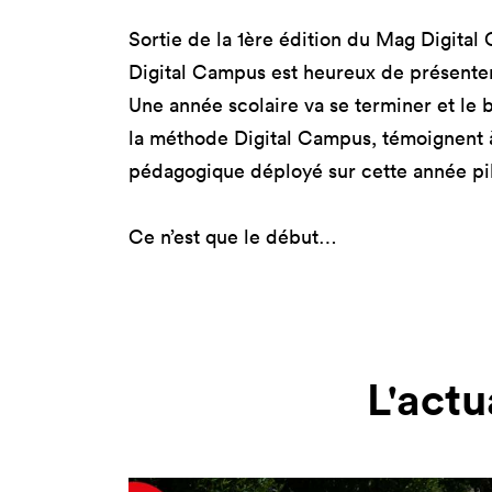
Nos 
Sortie de la 1ère édition du Mag Digital
Toulouse
Prép
Digital Campus est heureux de présenter 
Toutes les
Bran
formations
Une année scolaire va se terminer et le b
Data
la méthode Digital Campus, témoignent à 
Expe
pédagogique déployé sur cette année pi
Ce n’est que le début…
L'actu