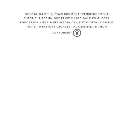
DIGITAL CAMPUS, ÉTABLISSEMENT D'ENSEIGNEMENT
SUPÉRIEUR TECHNIQUE PRIVÉ © 2025
GALILEO GLOBAL
EDUCATION
-
IESA MULTIMÉDIA DEVIENT DIGITAL CAMPUS
PARIS
-
MENTIONS LÉGALES
-
ACCESSIBILITÉ : NON
CONFORME
-