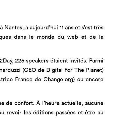
tères
Masterclass
oduct Design
Productivité augmentée
par L'IA
ad, IA &
Nantes, a aujourd’hui 11 ans et s’est très
curité
Création digitale avec l’IA
atiques dans le monde du web et de la
2Day, 225 speakers étaient invités. Parmi
onarduzzi (CEO de Digital For The Planet)
ctrice France de Change.org) ou encore
e de confort. À l’heure actuelle, aucune
u revoir les éditions passées et être au