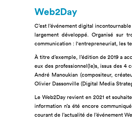
Nos 
Web2Day
Toulouse
Prép
Toutes les
Bran
C’est l’événement digital incontournable 
formations
largement développé. Organisé sur tr
Data
Expe
communication : l'entrepreneuriat, les t
À titre d’exemple, l’édition de 2019 a a
eux des professionnel(le)s, issus des 4 
André Manoukian (compositeur, créateu
Olivier Dassonville (Digital Media Strateg
Le Web2Day revient en 2021 et souhaite 
information n’a été encore communiqué m
courant de l’actualité de l’événement We