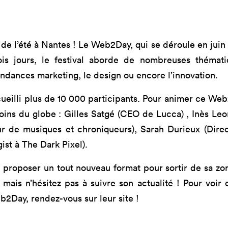
mastères
Nos mastères
Nos mas
a Mastère
Prépa mastère
Lead Pr
d Strategy
Direction Artistique
Tech Le
de l’été à Nantes ! Le Web2Day, qui se déroule en juin à 
Digitale
Cybersé
ois jours, le festival aborde de nombreuses thém
 Customer
rience
endances marketing, le design ou encore l’innovation.
ccueilli plus de 10 000 participants. Pour animer ce Web
coins du globe : Gilles Satgé (CEO de Lucca) , Inès Le
r de musiques et chroniqueurs), Sarah Durieux (Dire
ist à The Dark Pixel).
proposer un tout nouveau format pour sortir de sa zon
ais n’hésitez pas à suivre son actualité ! Pour voir o
b2Day, rendez-vous sur leur site !