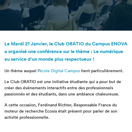
Le Mardi 21 Janvier, le Club ORATIO du
Campus ENOVA
a organisé une conférence sur le thème :
Le numérique
au service d’un monde plus respectueux !
Un thème auquel l’
école Digital Campus
tient particulièrement.
Le Club ORATIO est une initiative étudiante qui a pour but de
créer des événements interactifs entre des professionnels
passionnés et des étudiants, dans une ambiance chaleureuse.
A cette occasion, Ferdinand Richter, Responsable France du
moteur de recherche Ecosia était présent pour parler de son
activité professionnelle.