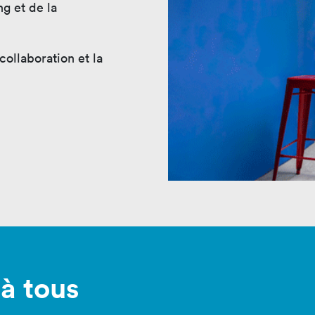
g et de la
collaboration et la
à tous