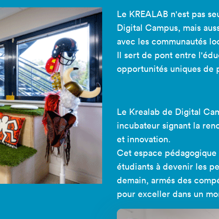
Le KREALAB n'est pas seu
Digital Campus, mais auss
avec les communautés loca
Il sert de pont entre l'édu
opportunités uniques de p
Le Krealab de Digital Cam
incubateur signant la ren
et innovation.
Cet espace pédagogique 
étudiants à devenir les pe
demain, armés des compét
pour exceller dans un mo