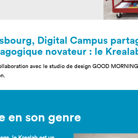
mastères
Nos mastères
Nos mas
a Mastère
Prépa mastère
Lead Pr
d Strategy
Direction Artistique
Tech Le
Digitale
Cybersé
sbourg, Digital Campus partag
 Customer
rience
gogique novateur : le Kreala
 collaboration avec le studio de design GOOD MORNING
on.
e en son genre
age, le Krealab est un