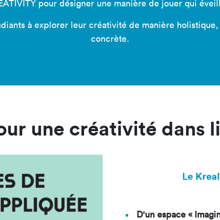
VITY pour désigner une manière de jouer qui éveille 
iants à explorer leur créativité de manière holistique, 
concrète.
ur une créativité dans l
Le Kreal
D'un espace « Imagin