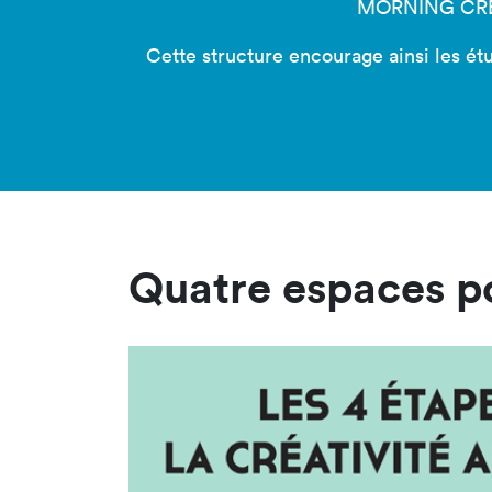
MORNING CREATI
Cette structure encourage ainsi les étud
Quatre espaces po