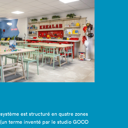
cosystème est structuré en quatre zones
y (un terme inventé par le studio GOOD