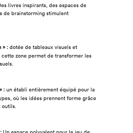
Des livres inspirants, des espaces de
ls de brainstorming stimulent
 » :
dotée de tableaux visuels et
 cette zone permet de transformer les
suels.
 :
un établi entièrement équipé pour la
types, où les idées prennent forme grâce
 outils.
:
Un espace polyvalent pour le jeu de