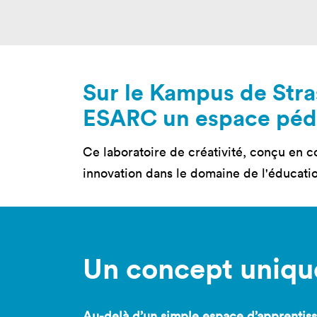
Nos 
Toulouse
Prép
Toutes les
Bran
formations
Sur le Kampus de Stra
Data
Expe
ESARC un espace péda
Ce laboratoire de créativité, conçu en
innovation dans le domaine de l'éducati
Un concept uniqu
Au-delà d’un simple espace d’apprentiss