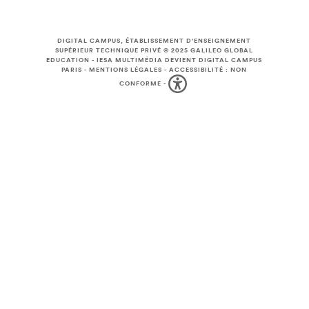
DIGITAL CAMPUS, ÉTABLISSEMENT D'ENSEIGNEMENT
SUPÉRIEUR TECHNIQUE PRIVÉ © 2025
GALILEO GLOBAL
EDUCATION
-
IESA MULTIMÉDIA DEVIENT DIGITAL CAMPUS
PARIS
-
MENTIONS LÉGALES
-
ACCESSIBILITÉ : NON
CONFORME
-