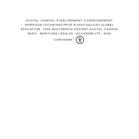
DIGITAL CAMPUS, ÉTABLISSEMENT D'ENSEIGNEMENT
SUPÉRIEUR TECHNIQUE PRIVÉ © 2025
GALILEO GLOBAL
EDUCATION
-
IESA MULTIMÉDIA DEVIENT DIGITAL CAMPUS
PARIS
-
MENTIONS LÉGALES
-
ACCESSIBILITÉ : NON
CONFORME
-