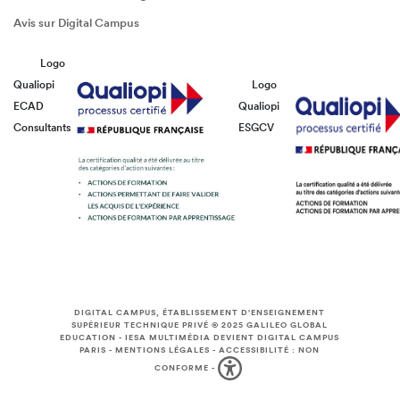
Avis sur Digital Campus
Logo
Qualiopi
Logo
ECAD
Qualiopi
Consultants
ESGCV
DIGITAL CAMPUS, ÉTABLISSEMENT D'ENSEIGNEMENT
SUPÉRIEUR TECHNIQUE PRIVÉ © 2025
GALILEO GLOBAL
EDUCATION
-
IESA MULTIMÉDIA DEVIENT DIGITAL CAMPUS
PARIS
-
MENTIONS LÉGALES
-
ACCESSIBILITÉ : NON
CONFORME
-