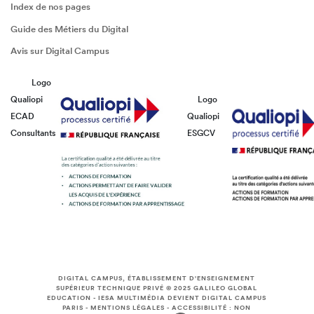
Index de nos pages
Guide des Métiers du Digital
Avis sur Digital Campus
Logo
Qualiopi
Logo
ECAD
Qualiopi
Consultants
ESGCV
DIGITAL CAMPUS, ÉTABLISSEMENT D'ENSEIGNEMENT
SUPÉRIEUR TECHNIQUE PRIVÉ © 2025
GALILEO GLOBAL
EDUCATION
-
IESA MULTIMÉDIA DEVIENT DIGITAL CAMPUS
PARIS
-
MENTIONS LÉGALES
-
ACCESSIBILITÉ : NON