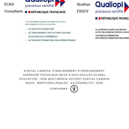
ECAD
Qualiopi
Consultants
ESGCV
DIGITAL CAMPUS, ÉTABLISSEMENT D'ENSEIGNEMENT
SUPÉRIEUR TECHNIQUE PRIVÉ © 2025
GALILEO GLOBAL
EDUCATION
-
IESA MULTIMÉDIA DEVIENT DIGITAL CAMPUS
PARIS
-
MENTIONS LÉGALES
-
ACCESSIBILITÉ : NON
CONFORME
-