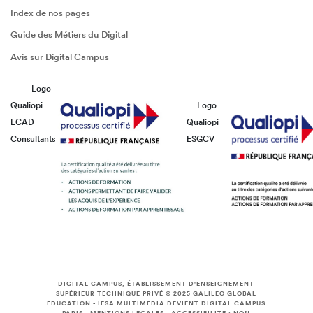
Index de nos pages
Guide des Métiers du Digital
Avis sur Digital Campus
Logo
Qualiopi
Logo
ECAD
Qualiopi
Consultants
ESGCV
DIGITAL CAMPUS, ÉTABLISSEMENT D'ENSEIGNEMENT
SUPÉRIEUR TECHNIQUE PRIVÉ © 2025
GALILEO GLOBAL
EDUCATION
-
IESA MULTIMÉDIA DEVIENT DIGITAL CAMPUS
PARIS
-
MENTIONS LÉGALES
-
ACCESSIBILITÉ : NON