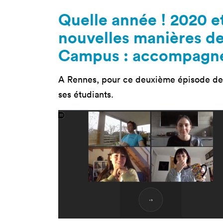
Nos 
Quelle année ! 2020 et
Toulouse
Prép
nouvelles manières de 
Toutes les
Bran
formations
Campus : accompagner 
Data
Expe
A Rennes, pour ce deuxième épisode de c
ses étudiants.