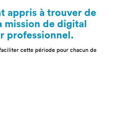
tères
Masterclass
nt appris à trouver de
oduct Design
Productivité augmentée
par L'IA
a mission de digital
ad, IA &
curité
Création digitale avec l’IA
r professionnel.
aciliter cette période pour chacun de