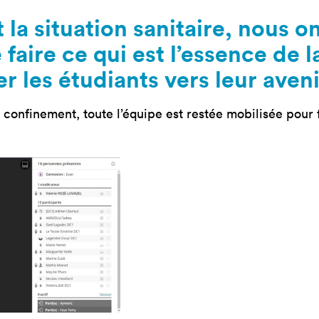
mastères
Nos mastères
Nos mas
 la situation sanitaire, nous o
a Mastère
Prépa mastère
Lead Pr
faire ce qui est l’essence de l
d Strategy
Direction Artistique
Tech Le
Digitale
Cybersé
les étudiants vers leur aveni
 Customer
rience
onfinement, toute l’équipe est restée mobilisée pour f